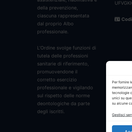
UFVGK
della prevenzione,
ciascuna rappresentata
Codi
dal proprio Albo
professionale.
L’Ordine svolge funzioni di
tutela delle professioni
sanitarie di riferimento,
promuovendone il
corretto esercizio
Per fornire 
professionale e vigilando
memorizzare 
tecnologie c
sul rispetto delle norme
unici su que
deontologiche da parte
su alcune ca
degli iscritti.
Gestisci ser
Ac