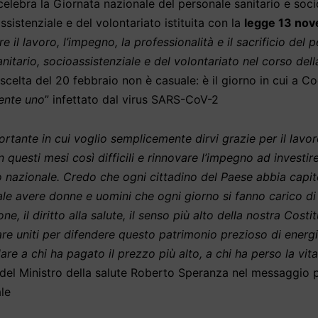
 celebra la Giornata nazionale del personale sanitario e soci
sistenziale e del volontariato istituita con la
legge 13 no
e il lavoro, l’impegno, la professionalità e il sacrificio del
anitario, socioassistenziale e del volontariato nel corso de
a scelta del 20 febbraio non è casuale: è il giorno in cui a
ente uno
” infettato dal virus SARS-CoV-2
rtante in cui voglio semplicemente dirvi grazie per il lavor
n questi mesi così difficili e rinnovare l’impegno ad investir
io nazionale. Credo che ogni cittadino del Paese abbia capi
le avere donne e uomini che ogni giorno si fanno carico di 
ne, il diritto alla salute, il senso più alto della nostra Costi
e uniti per difendere questo patrimonio prezioso di energi
are a chi ha pagato il prezzo più alto, a chi ha perso la vita
 del Ministro della salute Roberto Speranza nel messaggio p
le