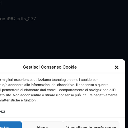
H
ce iPA:
cdts_037
Gestisci Consenso Cookie
le migliori esperienze, utilizziamo tecnologie come i cookie per
e/o accedere alle informazioni del dispositivo. Il consenso a queste
i permetterà di elaborare dati come il comportamento di navigazione o ID
sto sito. Non acconsentire o ritirare il consenso può influire negativamente
ratteristiche e funzioni.
vizi
cetta
Nega
Visualizza le preferenze