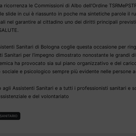
la ricorrenza le Commissioni di Albo dell’Ordine TSRMePST
e slide in cui è riassunto in poche ma sintetiche parole il r
li nel garantire al cittadino uno dei diritti principali previst
 SALUTE.
stenti Sanitari di Bologna coglie questa occasione per ringr
ti Sanitari per l’impegno dimostrato nonostante le grandi dif
mica ha provocato sia sul piano organizzativo e del carico
o sociale e psicologico sempre più evidente nelle persone as
gli Assistenti Sanitari e a tutti i professionisti sanitari e so
ssistenziale e del volontariato
SANITARIO