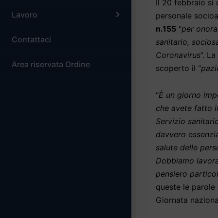
Il 20 febbraio si
Lavoro
personale socioas
n.155
“
per onorar
Contattaci
sanitario, socios
Coronavirus
”. L
Area riservata Ordine
scoperto il “
pazi
“
È un giorno impo
che avete fatto i
Servizio sanitar
davvero essenzia
salute delle perso
Dobbiamo lavorar
pensiero particol
queste le parole
Giornata naziona