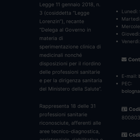
Legge 11 gennaio 2018, n.
Lunedì: 
3 (cosiddetta “Legge
Martedì:
Lorenzin”), recante
Mercoled
“Delega al Governo in
Giovedì:
materia di
Venerdì:
sperimentazione clinica di
medicinali nonché
Conta
disposizioni per il riordino
delle professioni sanitarie
E-mail:
e per la dirigenza sanitaria
PEC:
del Ministero della Salute”.
bologna
Rappresenta 18 delle 31
Codi
professioni sanitarie
80080
riconosciute, afferenti alle
aree tecnico-diagnostica,
Codi
assistenziale, riabilitativa e