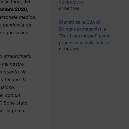
osanitario, del
2026-2027)
vembre 2020,
03/06/2026
 personale medico,
Dietisti della CdA di
lla pandemia da
Bologna protagonisti a
 Codogno venne
“Datti una mossa!” per la
promozione della salute”
03/06/2026
o straordinario
e nel nostro
to quanto sia
difendere la
tuzione.
e, con un
”. Sono state
er la prima