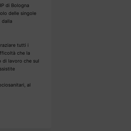
RP di Bologna
uolo delle singole
i dalla
aziare tutti i
ficoltà che la
 di lavoro che sul
sistite
ciosanitari, al