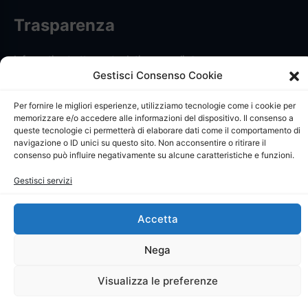
Trasparenza
Informativa trattamento dati personali
Gestisci Consenso Cookie
Privacy Policy
Per fornire le migliori esperienze, utilizziamo tecnologie come i cookie per
memorizzare e/o accedere alle informazioni del dispositivo. Il consenso a
Cookie Policy
queste tecnologie ci permetterà di elaborare dati come il comportamento di
navigazione o ID unici su questo sito. Non acconsentire o ritirare il
Dichiarazione di accessibilità
consenso può influire negativamente su alcune caratteristiche e funzioni.
Whistleblowing
Gestisci servizi
Ricerca iscritti
Accetta
Nega
Visualizza le preferenze