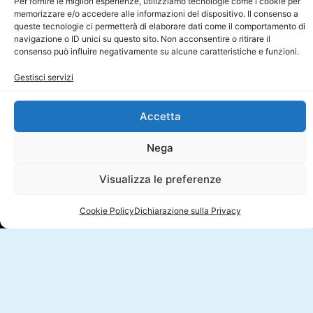
Per fornire le migliori esperienze, utilizziamo tecnologie come i cookie per
memorizzare e/o accedere alle informazioni del dispositivo. Il consenso a
queste tecnologie ci permetterà di elaborare dati come il comportamento di
navigazione o ID unici su questo sito. Non acconsentire o ritirare il
consenso può influire negativamente su alcune caratteristiche e funzioni.
Gestisci servizi
Accetta
Chi siamo
Nega
Visualizza le preferenze
Cookie Policy
Dichiarazione sulla Privacy
L’Ordine TSRM e PSTRP è un Ente pubblico non economico
sussidiario dello Stato, istituito con l’entrata in vigore della
Legge 11 gennaio 2018, n. 3 (cosiddetta “Legge Lorenzin”),
recante “Delega al Governo in materia di sperimentazione
clinica di medicinali nonché disposizioni per il riordino delle
professioni sanitarie e per la dirigenza sanitaria del Ministero