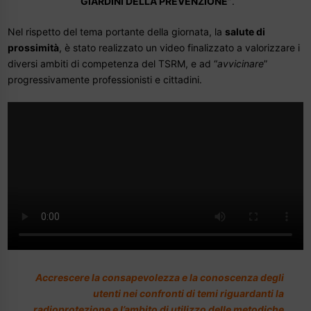
“GIARDINI DELLA PREVENZIONE”
.
Nel rispetto del tema portante della giornata, la
salute di
prossimità
, è stato realizzato un video finalizzato a valorizzare i
diversi ambiti di competenza del TSRM, e ad “
avvicinare
”
progressivamente professionisti e cittadini.
Accrescere la consapevolezza e la conoscenza degli
utenti nei confronti di temi riguardanti la
radioprotezione e l’ambito di utilizzo delle metodiche