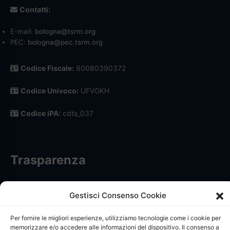
Contatti:
E-mail:
bologna@tsrm.org
PEC:
bologna@pec.tsrm.org
Codice Fiscale:
80080390372
Codice Univoco:
UFVGKH
Codice iPA:
cdts_037
Trasparenza
Informativa trattamento dati personali
Gestisci Consenso Cookie
Privacy Policy
Per fornire le migliori esperienze, utilizziamo tecnologie come i cookie per
memorizzare e/o accedere alle informazioni del dispositivo. Il consenso a