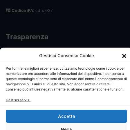
Codice iPA:
cdts_037
Trasparenza
Informativa trattamento dati personali
Gestisci Consenso Cookie
Privacy Policy
Per fornire le migliori esperienze, utilizziamo tecnologie come i cookie per
memorizzare e/o accedere alle informazioni del dispositivo. Il consenso a
Cookie Policy
queste tecnologie ci permetterà di elaborare dati come il comportamento di
navigazione o ID unici su questo sito. Non acconsentire o ritirare il
Dichiarazione di accessibilità
consenso può influire negativamente su alcune caratteristiche e funzioni.
Gestisci servizi
Whistleblowing
Ricerca iscritti
Accetta
Nega