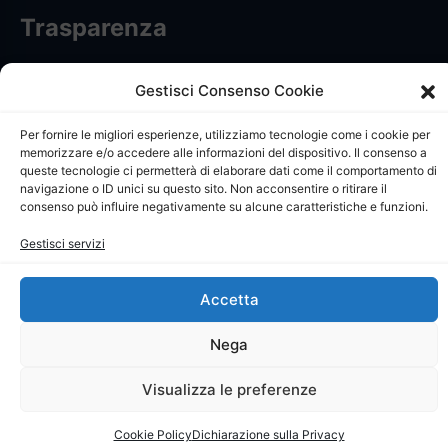
Trasparenza
Informativa trattamento dati personali
Gestisci Consenso Cookie
Privacy Policy
Per fornire le migliori esperienze, utilizziamo tecnologie come i cookie per
memorizzare e/o accedere alle informazioni del dispositivo. Il consenso a
Cookie Policy
queste tecnologie ci permetterà di elaborare dati come il comportamento di
navigazione o ID unici su questo sito. Non acconsentire o ritirare il
consenso può influire negativamente su alcune caratteristiche e funzioni.
Dichiarazione di accessibilità
Gestisci servizi
Whistleblowing
Ricerca iscritti
Accetta
Nega
Visualizza le preferenze
Cookie Policy
Dichiarazione sulla Privacy